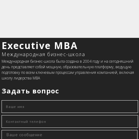
Executive MBA
Международная бизнес-школа
Международная бизнес-школа была создана в 2004 году и на сегодняшний
день представляет собой мощную, образовательную платформу, ведущую
подготовку по всем ключевым процессам управления компанией, включая
школу лидерства MBA
Задать вопрос
Ваше имя
*
Контактный телефон
*
Сообщение
*