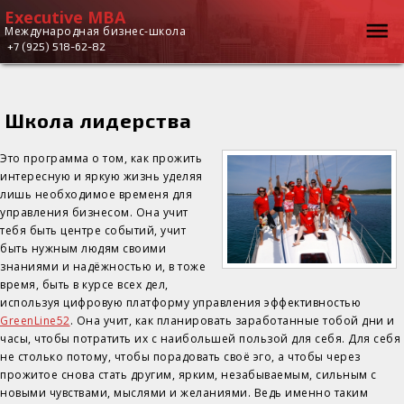
Executive MBA
Executive
Вы здесь
Международная бизнес-школа
+7 (925) 518-62-82
MBA
Школа лидерства
Это программа о том, как прожить
интересную и яркую жизнь уделяя
лишь необходимое временя для
управления бизнесом. Она учит
тебя быть центре событий, учит
быть нужным людям своими
знаниями и надёжностью и, в тоже
время, быть в курсе всех дел,
используя цифровую платформу управления эффективностью
GreenLine52
. Она учит, как планировать заработанные тобой дни и
часы, чтобы потратить их с наибольшей пользой для себя. Для себя
не столько потому, чтобы порадовать своё эго, а чтобы через
прожитое снова стать другим, ярким, незабываемым, сильным с
новыми чувствами, мыслями и желаниями. Ведь именно таким