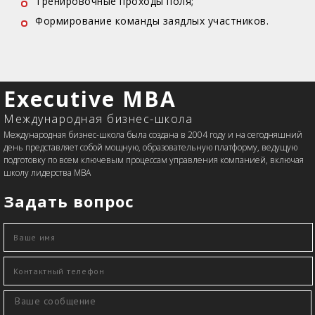
Тренировочные проходы поля;
Формирование команды заядлых участников.
Executive MBA
Международная бизнес-школа
Международная бизнес-школа была создана в 2004 году и на сегодняшний
день представляет собой мощную, образовательную платформу, ведущую
подготовку по всем ключевым процессам управления компанией, включая
школу лидерства MBA
Задать вопрос
Ваше имя
*
Контактный телефон
*
Сообщение
*