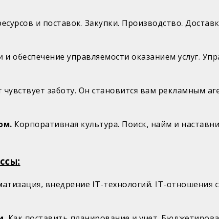
.
есурсов и поставок. Закупки. Производство. Достав
и и обеспечение управляемости оказанием услуг. Упр
 чувствует заботу. Он становится вам рекламным аг
ом.
Корпоративная культура. Поиск, найм и наставн
ссы:
атизация, внедрение IT-технологий. IT-отношения с
и.
Как поставить планирование и учет. Бюджетирова