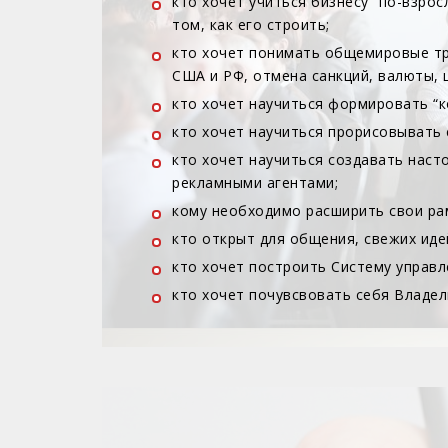
кто хочет учиться бизнесу “по-взросл
том, как его строить;
кто хочет понимать общемировые тре
США и РФ, отмена санкций, валюты, ц
кто хочет научиться формировать “к
кто хочет научиться прорисовывать с
кто хочет научиться создавать наст
рекламными агентами;
кому необходимо расширить свои рам
кто открыт для общения, свежих иде
кто хочет построить Систему управл
кто хочет почувсвовать себя Владел