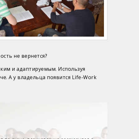
ность не вернется?
ибким и адаптируемым. Используя
е. А у владельца появится Life-Work