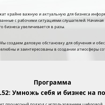
ржат крайне важную и актуальную для бизнеса инфо
занные с рабочими ситуациями слушателей. Начиная
о бизнеса увеличивается в разы.
 Мы создаем деловую обстановку для обучения и об
желюбны и заинтересованы в создании атмосферы со
Программа
L52: Умножь себя и бизнес на п
ит процессный подход с использованием цифровой