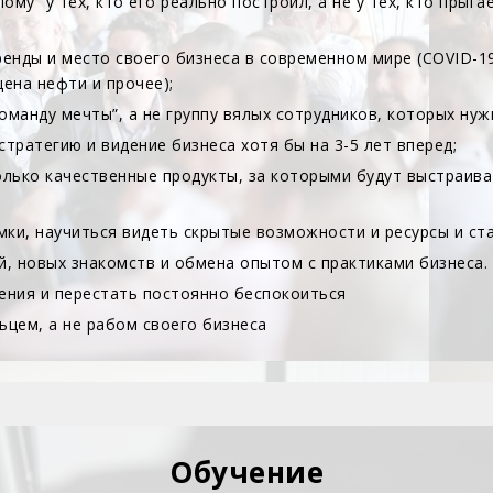
ому” у тех, кто его реально построил, а не у тех, кто прыг
нды и место своего бизнеса в современном мире (COVID-19,
ена нефти и прочее);
оманду мечты”, а не группу вялых сотрудников, которых ну
тратегию и видение бизнеса хотя бы на 3-5 лет вперед;
олько качественные продукты, за которыми будут выстраива
ки, научиться видеть скрытые возможности и ресурсы и ста
й, новых знакомств и обмена опытом с практиками бизнеса.
ения и перестать постоянно беспокоиться
ьцем, а не рабом своего бизнеса
Обучение