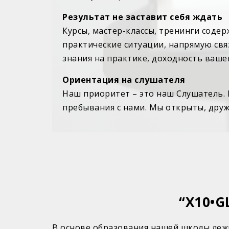
Результат не заставит себя ждать
Курсы, мастер-классы, тренинги соде
практические ситуации, напрямую свя
знания на практике, доходность вашег
Ориентация на слушателя
Наш приоритет – это наш Слушатель.
пребывания с нами. Мы открыты, дру
“Х10•G
В основе образования нашей школы леж