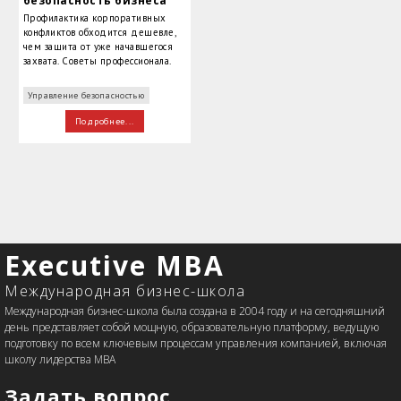
безопасность бизнеса
Профилактика корпоративных
конфликтов обходится дешевле,
чем защита от уже начавшегося
захвата. Советы профессионала.
Управление безопасностью
Подробнее...
Executive MBA
Международная бизнес-школа
Международная бизнес-школа была создана в 2004 году и на сегодняшний
день представляет собой мощную, образовательную платформу, ведущую
подготовку по всем ключевым процессам управления компанией, включая
школу лидерства MBA
Задать вопрос