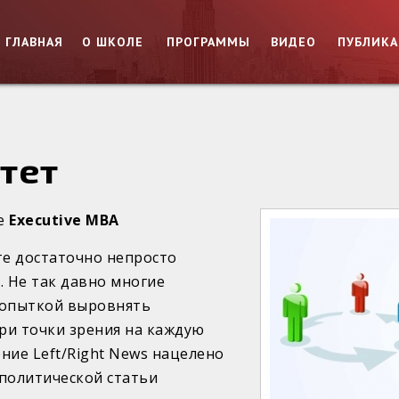
ГЛАВНАЯ
О ШКОЛЕ
ПРОГРАММЫ
ВИДЕО
ПУБЛИК
тет
ке
Executive
MBA
е достаточно непросто
. Не так давно многие
попыткой выровнять
три точки зрения на каждую
ние Left/Right News нацелено
политической статьи