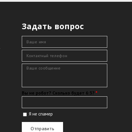
Задать вопрос
Ваше имя
*
4
Контактный телефон
*
Сообщение
*
Вы не робот? Сколько будет 6:3?
*
Я не спамер
Я спамер