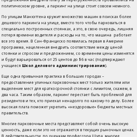
политическом уровне, а паркинг на улице стоит совсем немного.
По улицам Манхэттена кружит множество машин в поисках более
дешевого паркинга на улице, вместо того чтобы парковаться в
специально построенных стоянках, а это, в свою очередь, лишняя
потеря времени водителя и расходы на то, что машина работает
все это время. В Сан-Франциско появилась первая в Америке
программа, нацеленная внедрить соответствие между ценой
стоянки и спросом и предложением, со временем цены изменятся
и будут варьироваться от 25 центов до $6 в час (подтверждают
учащиеся
Школ делового админиистрирования
).
Еще одна привычная практика в больших городах –
предоставление уличных парковочных мест только жителям или
выделение мест для краткосрочной стоянки с лимитом, скажем, в
два часа. Таким образом, паркинг перестает быть проблемой для
резидентов и тех, кто приехал ненадолго по какому-то делу. Более
высокая плата поможет укрепить «нездоровые» бюджеты местных
правительств.
Многие парковочные места представляют собой очень высокую
ценность, даже если это не отражается в текущих рыночных ценах.
В действительности, по оценкам профессора Шупа, многие