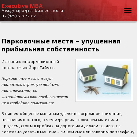
Executive MBA
Executive
Вы здесь
Международная бизнес-школа
+7 (925) 518-62-82
MBA
Парковочные места – упущенная
прибыльная собственность
Источник: информационный
портал «Нью-Йорк Таймс».
Парковочные места могут
приносить огромную прибыль
правительству, но
законодательство предоставляет
их в свободное пользование.
В нашем обществе машинам уделяется огромное внимание,
независимо от того, о чем идет речь – покупаем мы их или
продаем, стоим в пробках на дороге или делаем то, чего не
положено делать в машине – пишем смс или говорим по телефону.