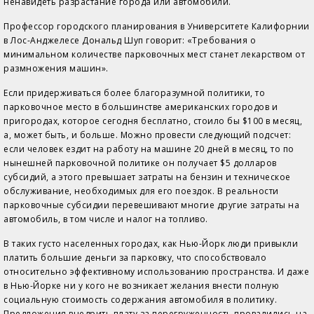
ненавидеть разрастание города или автомобили.
Профессор городского планирования в Университете Калифорнии
в Лос-Анджелесе Дональд Шуп говорит: «Требования о
минимальном количестве парковочных мест станет лекарством от
размножения машин».
Если придерживаться более благоразумной политики, то
парковочное место в большинстве американских городов и
пригородах, которое сегодня бесплатно, стоило бы $100 в месяц,
а, может быть, и больше. Можно провести следующий подсчет:
если человек ездит на работу на машине 20 дней в месяц, то по
нынешней парковочной политике он получает $5 долларов
субсидий, а этого превышает затраты на бензин и техническое
обслуживание, необходимых для его поездок. В реальности
парковочные субсидии перевешивают многие другие затраты на
автомобиль, в том числе и налог на топливо.
В таких густо населенных городах, как Нью-Йорк люди привыкли
платить большие деньги за парковку, что способствовало
относительно эффективному использованию пространства. И даже
в Нью-Йорке ни у кого не возникает желания внести полную
социальную стоимость содержания автомобиля в политику.
Предложения внедрить плату за перегруженность провалились на