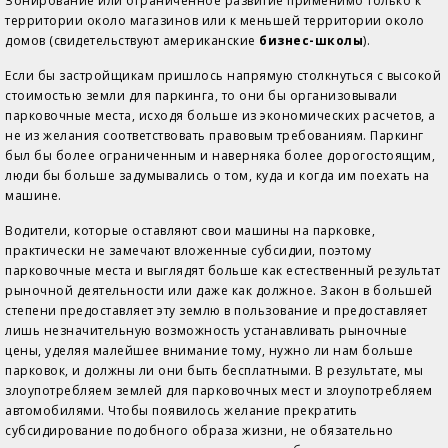
Зонирование или ограниченное развитие применимо только к
территории около магазинов или к меньшей территории около
домов (свидетельствуют американские
бизнес-школы
).
Если бы застройщикам пришлось напрямую столкнуться с высокой
стоимостью земли для паркинга, то они бы организовывали
парковочные места, исходя больше из экономических расчетов, а
не из желания соответствовать правовым требованиям. Паркинг
был бы более ограниченным и наверняка более дорогостоящим,
люди бы больше задумывались о том, куда и когда им поехать на
машине.
Водители, которые оставляют свои машины на парковке,
практически не замечают вложенные субсидии, поэтому
парковочные места и выглядят больше как естественный результат
рыночной деятельности или даже как должное. Закон в большей
степени предоставляет эту землю в пользование и предоставляет
лишь незначительную возможность устанавливать рыночные
цены, уделяя малейшее внимание тому, нужно ли нам больше
парковок, и должны ли они быть бесплатными. В результате, мы
злоупотребляем землей для парковочных мест и злоупотребляем
автомобилями. Чтобы появилось желание прекратить
субсидирование подобного образа жизни, не обязательно