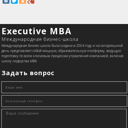
Executive MBA
Международная бизнес-школа
Международная бизнес-школа была создана в 2004 году и на сегодняшний
день представляет собой мощную, образовательную платформу, ведущую
подготовку по всем ключевым процессам управления компанией, включая
школу лидерства MBA
Задать вопрос
Ваше имя
*
Контактный телефон
*
Сообщение
*