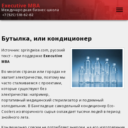
Executive MBA
Executive
Вы здесь
Международная бизнес-школа
+7 (925) 518-62-82
MBA
Бутылка, или кондиционер
Источник: springwise.com, русский
текст – при поддержке
Executive
MBA
Во многих странах или городах не
хватает электричества, поэтому мы
часто сталкиваемся с проектами,
которые существуют без
электричества: например,
портативный медицинский стерилизатор и подземный
холодильник. В Бангладеше самодельный кондиционер Eco-
Coolers из вторичного сырья охлаждает тысячи людей в период
знойного лета.
Кондиционер совсем не потребляет энергии, на его изготовление