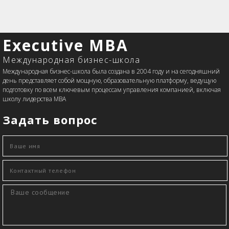
Executive MBA
Международная бизнес-школа
Международная бизнес-школа была создана в 2004 году и на сегодняшний
день представляет собой мощную, образовательную платформу, ведущую
подготовку по всем ключевым процессам управления компанией, включая
школу лидерства MBA
Задать вопрос
Ваше имя
*
Контактный телефон
*
Сообщение
*