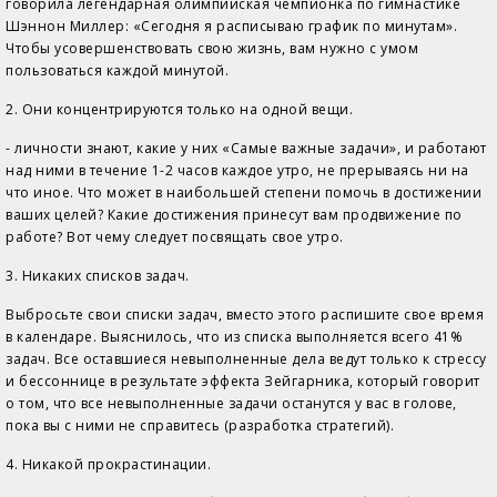
говорила легендарная олимпийская чемпионка по гимнастике
Шэннон Миллер: «Сегодня я расписываю график по минутам».
Чтобы усовершенствовать свою жизнь, вам нужно с умом
пользоваться каждой минутой.
2. Они концентрируются только на одной вещи.
- личности знают, какие у них «Самые важные задачи», и работают
над ними в течение 1-2 часов каждое утро, не прерываясь ни на
что иное. Что может в наибольшей степени помочь в достижении
ваших целей? Какие достижения принесут вам продвижение по
работе? Вот чему следует посвящать свое утро.
3. Никаких списков задач.
Выбросьте свои списки задач, вместо этого распишите свое время
в календаре. Выяснилось, что из списка выполняется всего 41%
задач. Все оставшиеся невыполненные дела ведут только к стрессу
и бессоннице в результате эффекта Зейгарника, который говорит
о том, что все невыполненные задачи останутся у вас в голове,
пока вы с ними не справитесь (разработка стратегий).
4. Никакой прокрастинации.