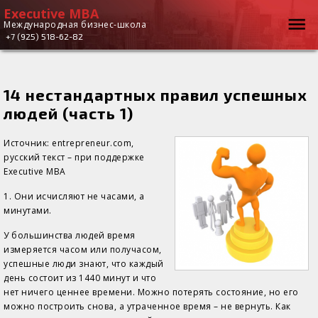
Executive MBA
Executive
Вы здесь
Международная бизнес-школа
+7 (925) 518-62-82
MBA
14 нестандартных правил успешных
людей (часть 1)
Источник: entrepreneur.com,
русский текст – при поддержке
Executive MBA
1. Они исчисляют не часами, а
минутами.
У большинства людей время
измеряется часом или получасом,
успешные люди знают, что каждый
день состоит из 1440 минут и что
нет ничего ценнее времени. Можно потерять состояние, но его
можно построить снова, а утраченное время – не вернуть. Как