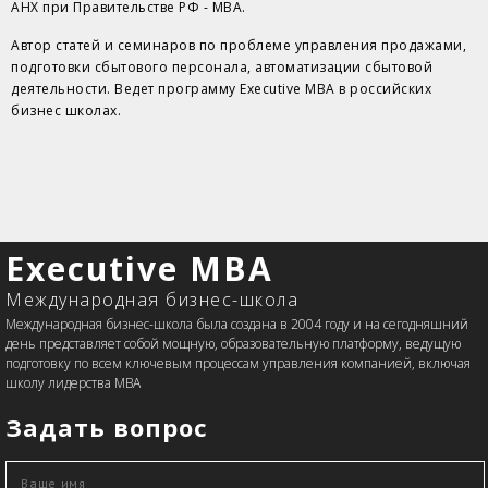
АНХ при Правительстве РФ - MBA.
Автор статей и семинаров по проблеме управления продажами,
подготовки сбытового персонала, автоматизации сбытовой
деятельности. Ведет программу Executive MBA в российских
бизнес школах.
Executive MBA
Международная бизнес-школа
Международная бизнес-школа была создана в 2004 году и на сегодняшний
день представляет собой мощную, образовательную платформу, ведущую
подготовку по всем ключевым процессам управления компанией, включая
школу лидерства MBA
Задать вопрос
Ваше имя
*