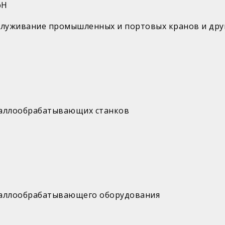
bH
служивание промышленных и портовых кранов и дру
таллообрабатывающих станков
таллообрабатывающего оборудования