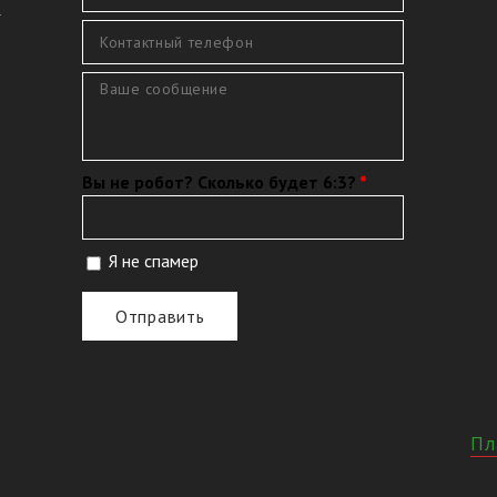
4
Контактный телефон
*
Сообщение
*
Вы не робот? Сколько будет 6:3?
*
Я не спамер
Я спамер
Пл