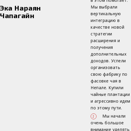
в этом помогает.
Эка Нараян
Мы выбрали
вертикальную
Чапагайн
интеграцию в
качестве новой
стратегии
расширения и
получения
дополнительных
доходов. Успели
организовать
свою фабрику по
фасовке чая в
Непале. Купили
чайные плантации
и агрессивно идем
по этому пути.
Мы начали
очень большое
внимание уделять