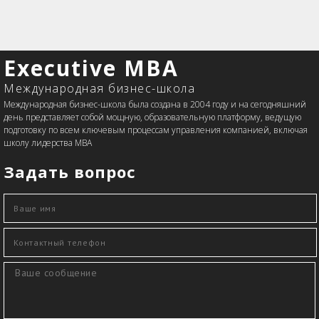
Executive MBA
Международная бизнес-школа
Международная бизнес-школа была создана в 2004 году и на сегодняшний
день представляет собой мощную, образовательную платформу, ведущую
подготовку по всем ключевым процессам управления компанией, включая
школу лидерства MBA
Задать вопрос
Ваше имя
*
Контактный телефон
*
Сообщение
*