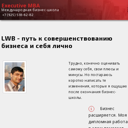
Executive MBA
Executive
Вы здесь
Международная бизнес-школа
+7 (925) 518-62-82
MBA
LWB - путь к совершенствованию
бизнеса и себя лично
Трудно, конечно оценивать
самому себя, свои плюсы и
минусы. Но постараюсь
коротко написать те
изменения, которые я ощущаю
после окончания бизнес-
школы.
Бизнес
расширяется. Моя
дипломная работа