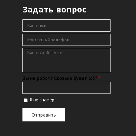
Задать вопрос
Ваше имя
*
4
Контактный телефон
*
Сообщение
*
Вы не робот? Сколько будет 6:3?
*
Я не спамер
Я спамер